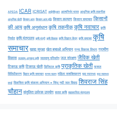
ICAR
ICRISAT
APEDA
आईसीएआर
आत्मनिर्भर भारत
आधुनिक कृषि तकनीक
किसानों
किसान कल्याण
किसान समाचार
किसान आय
किसान आय वृद्धि
आधुनिक खेती
कृषि नवाचार
की आय
कृषि तकनीक
कृषि अनुसंधान
कृषि
कृषि
कृषि मंत्रालय
निर्यात
कृषि विज्ञान केंद्र
कृषि समाचर
कृषि मंत्री
कृषि विकास
समाचार
ग्रामीण
खाद्य सुरक्षा
खेत बचाओ अभियान
गन्ना विकास विभाग
जैविक खेती
विकास
जल संरक्षण
जलवायु परिवर्तन
जलवायु-अनुकूल कृषि
प्राकृतिक खेती
टिकाऊ कृषि
टिकाऊ खेती
डिजिटल कृषि
फसल
विविधीकरण
महिला सशक्तिकरण
मृदा स्वास्थ्य
बिहार कृषि समाचार
मृदा स्वास्थ्य
मत्स्य पालन
शिवराज सिंह
विकसित कृषि संकल्प अभियान • सिंधु नदी जल विवाद
कार्ड
चौहान
संतुलित उर्वरक उपयोग
सतत कृषि
सहकारिता मंत्रालय