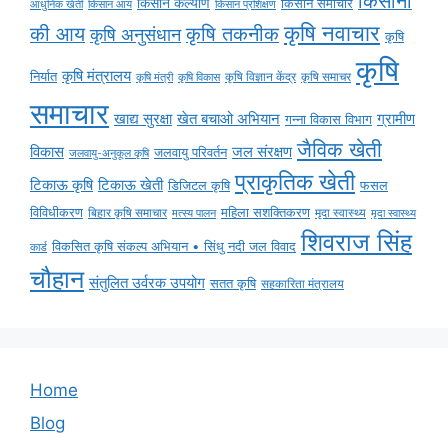
किसानों
किसान कल्याण
किसान समाचार
किसान आय
आधुनिक खेती
किसान प्रशिक्षण
कृषि नवाचार
की आय
कृषि तकनीक
कृषि अनुसंधान
कृषि
कृषि
कृषि मंत्रालय
निर्यात
कृषि विज्ञान केंद्र
कृषि समाचर
कृषि मंत्री
कृषि विकास
समाचार
ग्रामीण
खाद्य सुरक्षा
खेत बचाओ अभियान
गन्ना विकास विभाग
जैविक खेती
विकास
जल संरक्षण
जलवायु परिवर्तन
जलवायु-अनुकूल कृषि
प्राकृतिक खेती
टिकाऊ कृषि
टिकाऊ खेती
डिजिटल कृषि
फसल
विविधीकरण
महिला सशक्तिकरण
मृदा स्वास्थ्य
बिहार कृषि समाचार
मृदा स्वास्थ्य
मत्स्य पालन
शिवराज सिंह
विकसित कृषि संकल्प अभियान • सिंधु नदी जल विवाद
कार्ड
चौहान
संतुलित उर्वरक उपयोग
सतत कृषि
सहकारिता मंत्रालय
Home
Blog