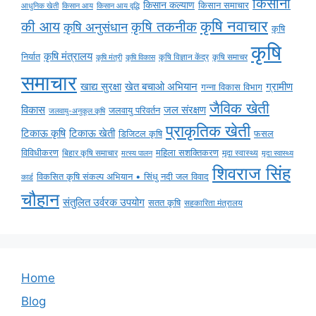
किसानों
किसान कल्याण
किसान समाचार
किसान आय
किसान आय वृद्धि
आधुनिक खेती
कृषि नवाचार
की आय
कृषि तकनीक
कृषि अनुसंधान
कृषि
कृषि
कृषि मंत्रालय
निर्यात
कृषि विज्ञान केंद्र
कृषि समाचर
कृषि मंत्री
कृषि विकास
समाचार
ग्रामीण
खाद्य सुरक्षा
खेत बचाओ अभियान
गन्ना विकास विभाग
जैविक खेती
विकास
जल संरक्षण
जलवायु परिवर्तन
जलवायु-अनुकूल कृषि
प्राकृतिक खेती
टिकाऊ कृषि
टिकाऊ खेती
डिजिटल कृषि
फसल
विविधीकरण
महिला सशक्तिकरण
बिहार कृषि समाचार
मृदा स्वास्थ्य
मृदा स्वास्थ्य
मत्स्य पालन
शिवराज सिंह
विकसित कृषि संकल्प अभियान • सिंधु नदी जल विवाद
कार्ड
चौहान
संतुलित उर्वरक उपयोग
सतत कृषि
सहकारिता मंत्रालय
Home
Blog