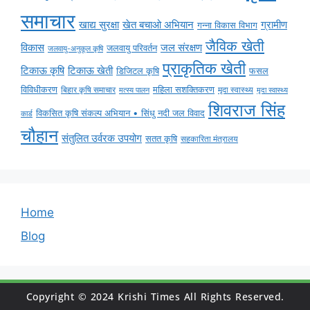
समाचार
ग्रामीण
खाद्य सुरक्षा
खेत बचाओ अभियान
गन्ना विकास विभाग
जैविक खेती
विकास
जल संरक्षण
जलवायु परिवर्तन
जलवायु-अनुकूल कृषि
प्राकृतिक खेती
टिकाऊ कृषि
टिकाऊ खेती
डिजिटल कृषि
फसल
विविधीकरण
महिला सशक्तिकरण
मृदा स्वास्थ्य
बिहार कृषि समाचार
मृदा स्वास्थ्य
मत्स्य पालन
शिवराज सिंह
विकसित कृषि संकल्प अभियान • सिंधु नदी जल विवाद
कार्ड
चौहान
संतुलित उर्वरक उपयोग
सतत कृषि
सहकारिता मंत्रालय
Home
Blog
Copyright © 2024 Krishi Times All Rights Reserved.