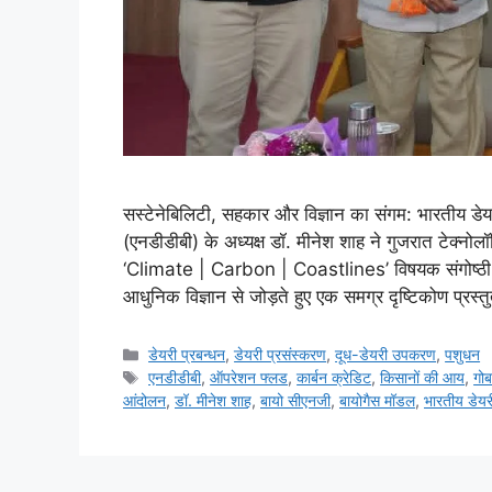
सस्टेनेबिलिटी, सहकार और विज्ञान का संगम: भारतीय डेय
(एनडीडीबी) के अध्यक्ष डॉ. मीनेश शाह ने गुजरात टेक्न
‘Climate | Carbon | Coastlines’ विषयक संगोष्ठी म
आधुनिक विज्ञान से जोड़ते हुए एक समग्र दृष्टिकोण प्रस
डेयरी प्रबन्धन
,
डेयरी प्रसंस्करण
,
दूध-डेयरी उपकरण
,
पशुधन
एनडीडीबी
,
ऑपरेशन फ्लड
,
कार्बन क्रेडिट
,
किसानों की आय
,
गोब
आंदोलन
,
डॉ. मीनेश शाह
,
बायो सीएनजी
,
बायोगैस मॉडल
,
भारतीय डेयर