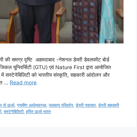
री की समग्र दृष्टि अहमदाबाद -नेशनल डेयरी डेवलपमेंट बोर्ड
ोलॉजिकल यूनिवर्सिटी (GTU) एवं Nature First द्वारा आयोजित
ें सस्टेनेबिलिटी को भारतीय संस्कृति, सहकारी आंदोलन और
्तुत …
Read more
र से ऊर्जा
,
ग्रामीण अर्थव्यवस्था
,
जलवायु परिवर्तन
,
डेयरी नवाचार
,
डेयरी सहकारी
ी
,
सस्टेनेबिलिटी
,
हरित ऊर्जा भारत