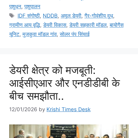
पशुधन
,
पशुपालन
IDF संगोष्ठी
,
NDDB
,
अमूल डेयरी
,
गैर-गोवंशीय दूध
,
ग्रामीण आय वृद्धि
,
डेयरी विकास
,
डेयरी सहकारी मॉडल
,
बायोगैस
यूनिट
,
मुजकुवा मॉडल गांव
,
सोलर पंप सिंचाई
डेयरी क्षेत्र को मजबूती:
आईसीएआर और एनडीडीबी के
बीच समझौता..
12/01/2026
by
Krishi Times Desk