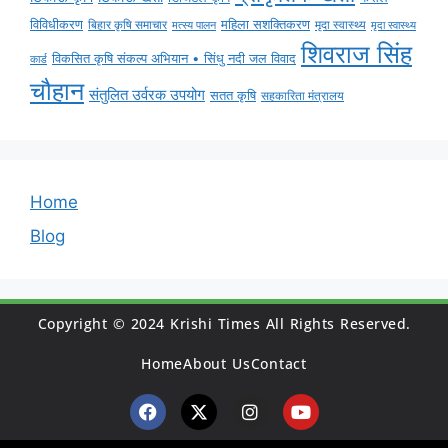
विविधीकरण
महिला सशक्तिकरण
मृदा स्वास्थ्य
बिहार कृषि समाचार
मृदा स्वास्थ्य
मत्स्य पालन
शिवराज सिंह
विकसित कृषि संकल्प अभियान • सिंधु नदी जल विवाद
कार्ड
चौहान
संतुलित उर्वरक उपयोग
सतत कृषि
सहकारिता मंत्रालय
Home
Blog
Copyright © 2024 Krishi Times All Rights Reserved.
Home
About Us
Contact