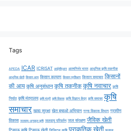
Tags
ICAR
ICRISAT
APEDA
आईसीएआर
आत्मनिर्भर भारत
आधुनिक कृषि तकनीक
किसानों
किसान कल्याण
किसान समाचार
किसान आय
आधुनिक खेती
किसान प्रशिक्षण
कृषि नवाचार
की आय
कृषि तकनीक
कृषि अनुसंधान
कृषि
कृषि
कृषि मंत्रालय
निर्यात
कृषि विज्ञान केंद्र
कृषि समाचर
कृषि मंत्री
कृषि विकास
समाचार
ग्रामीण
खाद्य सुरक्षा
खेत बचाओ अभियान
गन्ना विकास विभाग
जैविक खेती
विकास
जल संरक्षण
जलवायु परिवर्तन
जलवायु-अनुकूल कृषि
प्राकृतिक खेती
टिकाऊ कृषि
टिकाऊ खेती
डिजिटल कृषि
फसल