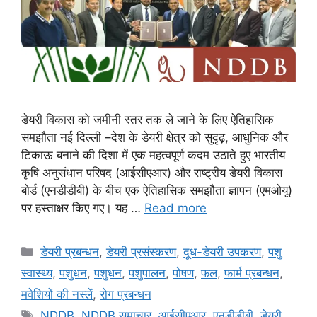
डेयरी विकास को जमीनी स्तर तक ले जाने के लिए ऐतिहासिक
समझौता नई दिल्ली –देश के डेयरी क्षेत्र को सुदृढ़, आधुनिक और
टिकाऊ बनाने की दिशा में एक महत्वपूर्ण कदम उठाते हुए भारतीय
कृषि अनुसंधान परिषद (आईसीएआर) और राष्ट्रीय डेयरी विकास
बोर्ड (एनडीडीबी) के बीच एक ऐतिहासिक समझौता ज्ञापन (एमओयू)
पर हस्ताक्षर किए गए। यह …
Read more
डेयरी प्रबन्धन
,
डेयरी प्रसंस्करण
,
दूध-डेयरी उपकरण
,
पशु
स्वास्थ्य
,
पशुधन
,
पशुधन
,
पशुपालन
,
पोषण
,
फल
,
फार्म प्रबन्धन
,
मवेशियों की नस्लें
,
रोग प्रबन्धन
NDDB
,
NDDB समाचार
,
आईसीएआर
,
एनडीडीबी
,
डेयरी