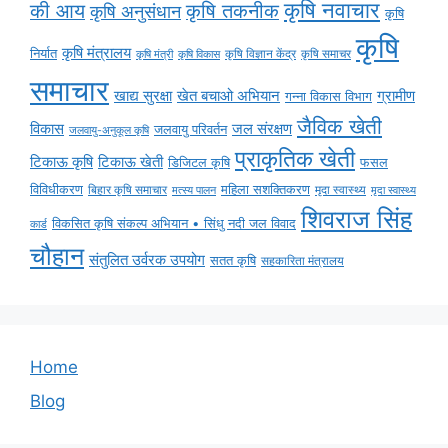
कृषि नवाचार
की आय
कृषि तकनीक
कृषि अनुसंधान
कृषि
कृषि
कृषि मंत्रालय
निर्यात
कृषि विज्ञान केंद्र
कृषि समाचर
कृषि मंत्री
कृषि विकास
समाचार
ग्रामीण
खाद्य सुरक्षा
खेत बचाओ अभियान
गन्ना विकास विभाग
जैविक खेती
विकास
जल संरक्षण
जलवायु परिवर्तन
जलवायु-अनुकूल कृषि
प्राकृतिक खेती
टिकाऊ कृषि
टिकाऊ खेती
डिजिटल कृषि
फसल
विविधीकरण
महिला सशक्तिकरण
बिहार कृषि समाचार
मृदा स्वास्थ्य
मृदा स्वास्थ्य
मत्स्य पालन
शिवराज सिंह
विकसित कृषि संकल्प अभियान • सिंधु नदी जल विवाद
कार्ड
चौहान
संतुलित उर्वरक उपयोग
सतत कृषि
सहकारिता मंत्रालय
Home
Blog