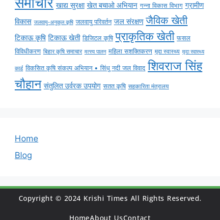
समाचार
ग्रामीण
खाद्य सुरक्षा
खेत बचाओ अभियान
गन्ना विकास विभाग
जैविक खेती
विकास
जल संरक्षण
जलवायु परिवर्तन
जलवायु-अनुकूल कृषि
प्राकृतिक खेती
टिकाऊ कृषि
टिकाऊ खेती
डिजिटल कृषि
फसल
विविधीकरण
महिला सशक्तिकरण
बिहार कृषि समाचार
मृदा स्वास्थ्य
मृदा स्वास्थ्य
मत्स्य पालन
शिवराज सिंह
विकसित कृषि संकल्प अभियान • सिंधु नदी जल विवाद
कार्ड
चौहान
संतुलित उर्वरक उपयोग
सतत कृषि
सहकारिता मंत्रालय
Home
Blog
Copyright © 2024 Krishi Times All Rights Reserved.
Home
About Us
Contact