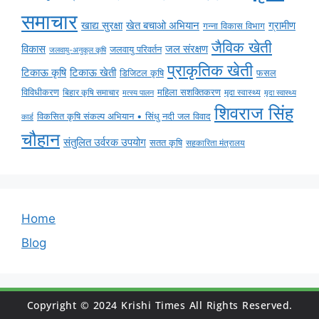
समाचार
ग्रामीण
खाद्य सुरक्षा
खेत बचाओ अभियान
गन्ना विकास विभाग
जैविक खेती
विकास
जल संरक्षण
जलवायु परिवर्तन
जलवायु-अनुकूल कृषि
प्राकृतिक खेती
टिकाऊ कृषि
टिकाऊ खेती
डिजिटल कृषि
फसल
विविधीकरण
महिला सशक्तिकरण
बिहार कृषि समाचार
मृदा स्वास्थ्य
मृदा स्वास्थ्य
मत्स्य पालन
शिवराज सिंह
विकसित कृषि संकल्प अभियान • सिंधु नदी जल विवाद
कार्ड
चौहान
संतुलित उर्वरक उपयोग
सतत कृषि
सहकारिता मंत्रालय
Home
Blog
Copyright © 2024 Krishi Times All Rights Reserved.