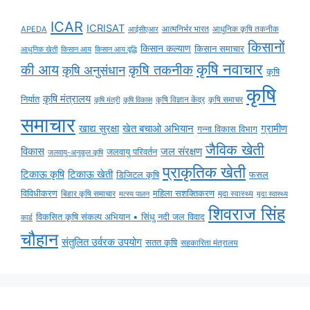
ICAR
ICRISAT
APEDA
आईसीएआर
आत्मनिर्भर भारत
आधुनिक कृषि तकनीक
किसानों
किसान कल्याण
किसान समाचार
किसान आय
किसान आय वृद्धि
आधुनिक खेती
कृषि नवाचार
की आय
कृषि तकनीक
कृषि अनुसंधान
कृषि
कृषि
कृषि मंत्रालय
निर्यात
कृषि विज्ञान केंद्र
कृषि समाचर
कृषि मंत्री
कृषि विकास
समाचार
ग्रामीण
खाद्य सुरक्षा
खेत बचाओ अभियान
गन्ना विकास विभाग
जैविक खेती
विकास
जल संरक्षण
जलवायु परिवर्तन
जलवायु-अनुकूल कृषि
प्राकृतिक खेती
टिकाऊ कृषि
टिकाऊ खेती
डिजिटल कृषि
फसल
विविधीकरण
महिला सशक्तिकरण
बिहार कृषि समाचार
मृदा स्वास्थ्य
मृदा स्वास्थ्य
मत्स्य पालन
शिवराज सिंह
विकसित कृषि संकल्प अभियान • सिंधु नदी जल विवाद
कार्ड
चौहान
संतुलित उर्वरक उपयोग
सतत कृषि
सहकारिता मंत्रालय