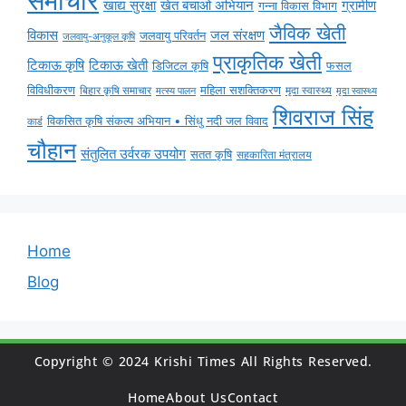
समाचार
ग्रामीण
खाद्य सुरक्षा
खेत बचाओ अभियान
गन्ना विकास विभाग
जैविक खेती
विकास
जल संरक्षण
जलवायु परिवर्तन
जलवायु-अनुकूल कृषि
प्राकृतिक खेती
टिकाऊ कृषि
टिकाऊ खेती
डिजिटल कृषि
फसल
विविधीकरण
महिला सशक्तिकरण
मृदा स्वास्थ्य
बिहार कृषि समाचार
मृदा स्वास्थ्य
मत्स्य पालन
शिवराज सिंह
विकसित कृषि संकल्प अभियान • सिंधु नदी जल विवाद
कार्ड
चौहान
संतुलित उर्वरक उपयोग
सतत कृषि
सहकारिता मंत्रालय
Home
Blog
Copyright © 2024 Krishi Times All Rights Reserved.
Home
About Us
Contact