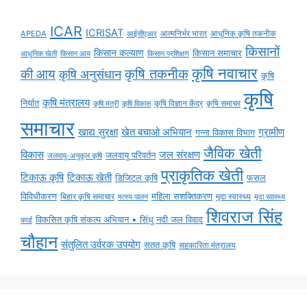
ICAR
ICRISAT
APEDA
आईसीएआर
आत्मनिर्भर भारत
आधुनिक कृषि तकनीक
किसानों
किसान कल्याण
किसान समाचार
किसान आय
आधुनिक खेती
किसान प्रशिक्षण
कृषि नवाचार
की आय
कृषि तकनीक
कृषि अनुसंधान
कृषि
कृषि
कृषि मंत्रालय
निर्यात
कृषि विज्ञान केंद्र
कृषि समाचर
कृषि मंत्री
कृषि विकास
समाचार
ग्रामीण
खाद्य सुरक्षा
खेत बचाओ अभियान
गन्ना विकास विभाग
जैविक खेती
विकास
जल संरक्षण
जलवायु परिवर्तन
जलवायु-अनुकूल कृषि
प्राकृतिक खेती
टिकाऊ कृषि
टिकाऊ खेती
डिजिटल कृषि
फसल
विविधीकरण
महिला सशक्तिकरण
मृदा स्वास्थ्य
बिहार कृषि समाचार
मृदा स्वास्थ्य
मत्स्य पालन
शिवराज सिंह
विकसित कृषि संकल्प अभियान • सिंधु नदी जल विवाद
कार्ड
चौहान
संतुलित उर्वरक उपयोग
सतत कृषि
सहकारिता मंत्रालय