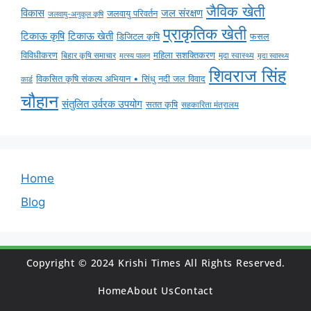
जैविक खेती
विकास
जल संरक्षण
जलवायु परिवर्तन
जलवायु-अनुकूल कृषि
प्राकृतिक खेती
टिकाऊ कृषि
टिकाऊ खेती
डिजिटल कृषि
फसल
विविधीकरण
महिला सशक्तिकरण
बिहार कृषि समाचार
मृदा स्वास्थ्य
मृदा स्वास्थ्य
मत्स्य पालन
शिवराज सिंह
विकसित कृषि संकल्प अभियान • सिंधु नदी जल विवाद
कार्ड
चौहान
संतुलित उर्वरक उपयोग
सतत कृषि
सहकारिता मंत्रालय
Home
Blog
Copyright © 2024 Krishi Times All Rights Reserved.
Home
About Us
Contact