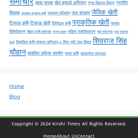
समाचार
ग्रामीण
खाद्य सुरक्षा
खेत बचाओ अभियान
गन्ना विकास विभाग
जैविक खेती
विकास
जल संरक्षण
जलवायु परिवर्तन
जलवायु-अनुकूल कृषि
प्राकृतिक खेती
टिकाऊ कृषि
टिकाऊ खेती
डिजिटल कृषि
फसल
विविधीकरण
महिला सशक्तिकरण
मृदा स्वास्थ्य
बिहार कृषि समाचार
मृदा स्वास्थ्य
मत्स्य पालन
शिवराज सिंह
विकसित कृषि संकल्प अभियान • सिंधु नदी जल विवाद
कार्ड
चौहान
संतुलित उर्वरक उपयोग
सतत कृषि
सहकारिता मंत्रालय
Home
Blog
Copyright © 2024 Krishi Times All Rights Reserved.
Home
About Us
Contact