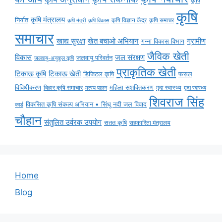
कृषि
कृषि
कृषि मंत्रालय
निर्यात
कृषि विज्ञान केंद्र
कृषि समाचर
कृषि मंत्री
कृषि विकास
समाचार
ग्रामीण
खाद्य सुरक्षा
खेत बचाओ अभियान
गन्ना विकास विभाग
जैविक खेती
विकास
जल संरक्षण
जलवायु परिवर्तन
जलवायु-अनुकूल कृषि
प्राकृतिक खेती
टिकाऊ कृषि
टिकाऊ खेती
डिजिटल कृषि
फसल
विविधीकरण
महिला सशक्तिकरण
बिहार कृषि समाचार
मृदा स्वास्थ्य
मृदा स्वास्थ्य
मत्स्य पालन
शिवराज सिंह
विकसित कृषि संकल्प अभियान • सिंधु नदी जल विवाद
कार्ड
चौहान
संतुलित उर्वरक उपयोग
सतत कृषि
सहकारिता मंत्रालय
Home
Blog