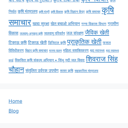
कृषि
कृषि
कृषि मंत्रालय
निर्यात
कृषि विज्ञान केंद्र
कृषि समाचर
कृषि मंत्री
कृषि विकास
समाचार
ग्रामीण
खाद्य सुरक्षा
खेत बचाओ अभियान
गन्ना विकास विभाग
जैविक खेती
विकास
जल संरक्षण
जलवायु परिवर्तन
जलवायु-अनुकूल कृषि
प्राकृतिक खेती
टिकाऊ कृषि
टिकाऊ खेती
डिजिटल कृषि
फसल
विविधीकरण
महिला सशक्तिकरण
बिहार कृषि समाचार
मृदा स्वास्थ्य
मृदा स्वास्थ्य
मत्स्य पालन
शिवराज सिंह
विकसित कृषि संकल्प अभियान • सिंधु नदी जल विवाद
कार्ड
चौहान
संतुलित उर्वरक उपयोग
सतत कृषि
सहकारिता मंत्रालय
Home
Blog