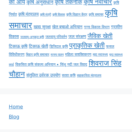
कृषि नवाचार
की आय
कृषि तकनीक
कृषि अनुसंधान
कृषि
कृषि
कृषि मंत्रालय
निर्यात
कृषि विज्ञान केंद्र
कृषि समाचर
कृषि मंत्री
कृषि विकास
समाचार
ग्रामीण
खाद्य सुरक्षा
खेत बचाओ अभियान
गन्ना विकास विभाग
जैविक खेती
विकास
जल संरक्षण
जलवायु परिवर्तन
जलवायु-अनुकूल कृषि
प्राकृतिक खेती
टिकाऊ कृषि
टिकाऊ खेती
डिजिटल कृषि
फसल
विविधीकरण
महिला सशक्तिकरण
मृदा स्वास्थ्य
बिहार कृषि समाचार
मृदा स्वास्थ्य
मत्स्य पालन
शिवराज सिंह
विकसित कृषि संकल्प अभियान • सिंधु नदी जल विवाद
कार्ड
चौहान
संतुलित उर्वरक उपयोग
सतत कृषि
सहकारिता मंत्रालय
Home
Blog