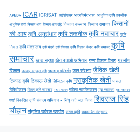
ICAR
ICRISAT
APEDA
आईसीएआर
आत्मनिर्भर भारत
आधुनिक कृषि तकनीक
किसानों
किसान कल्याण
किसान समाचार
किसान आय
किसान आय वृद्धि
आधुनिक खेती
कृषि नवाचार
की आय
कृषि तकनीक
कृषि अनुसंधान
कृषि
कृषि
कृषि मंत्रालय
निर्यात
कृषि विज्ञान केंद्र
कृषि समाचर
कृषि मंत्री
कृषि विकास
समाचार
ग्रामीण
खाद्य सुरक्षा
खेत बचाओ अभियान
गन्ना विकास विभाग
जैविक खेती
विकास
जल संरक्षण
जलवायु परिवर्तन
जलवायु-अनुकूल कृषि
प्राकृतिक खेती
टिकाऊ कृषि
टिकाऊ खेती
डिजिटल कृषि
फसल
विविधीकरण
महिला सशक्तिकरण
बिहार कृषि समाचार
मृदा स्वास्थ्य
मृदा स्वास्थ्य
मत्स्य पालन
शिवराज सिंह
विकसित कृषि संकल्प अभियान • सिंधु नदी जल विवाद
कार्ड
चौहान
संतुलित उर्वरक उपयोग
सतत कृषि
सहकारिता मंत्रालय