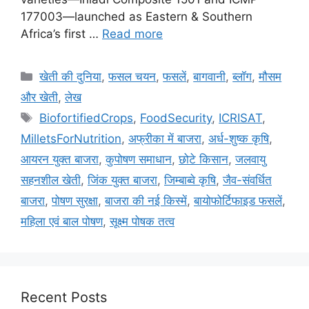
177003—launched as Eastern & Southern
Africa’s first …
Read more
खेती की दुनिया
,
फसल चयन
,
फसलें
,
बागवानी
,
ब्लॉग
,
मौसम
और खेती
,
लेख
BiofortifiedCrops
,
FoodSecurity
,
ICRISAT
,
MilletsForNutrition
,
अफ्रीका में बाजरा
,
अर्ध-शुष्क कृषि
,
आयरन युक्त बाजरा
,
कुपोषण समाधान
,
छोटे किसान
,
जलवायु
सहनशील खेती
,
जिंक युक्त बाजरा
,
जिम्बाब्वे कृषि
,
जैव-संवर्धित
बाजरा
,
पोषण सुरक्षा
,
बाजरा की नई किस्में
,
बायोफोर्टिफाइड फसलें
,
महिला एवं बाल पोषण
,
सूक्ष्म पोषक तत्व
Recent Posts