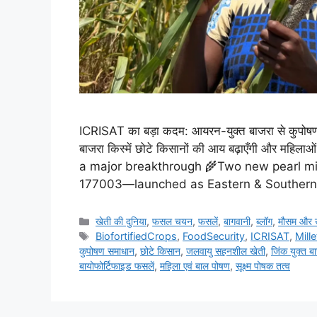
ICRISAT का बड़ा कदम: आयरन-युक्त बाजरा से कुपोषण 
बाजरा किस्में छोटे किसानों की आय बढ़ाएँगी और महिला
a major breakthrough 🌾Two new pearl mi
177003—launched as Eastern & Southern A
खेती की दुनिया
,
फसल चयन
,
फसलें
,
बागवानी
,
ब्लॉग
,
मौसम और 
BiofortifiedCrops
,
FoodSecurity
,
ICRISAT
,
Mill
कुपोषण समाधान
,
छोटे किसान
,
जलवायु सहनशील खेती
,
जिंक युक्त ब
बायोफोर्टिफाइड फसलें
,
महिला एवं बाल पोषण
,
सूक्ष्म पोषक तत्व