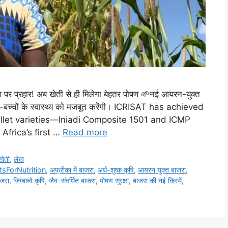
पर प्रहार! अब खेती से ही मिलेगा बेहतर पोषण 🌱नई आयरन-युक्त
ओं-बच्चों के स्वास्थ्य को मजबूत करेंगी। ICRISAT has achieved
llet varieties—Iniadi Composite 1501 and ICMP
frica’s first …
Read more
खेती
,
लेख
etsForNutrition
,
अफ्रीका में बाजरा
,
अर्ध-शुष्क कृषि
,
आयरन युक्त बाजरा
,
ाजरा
,
जिम्बाब्वे कृषि
,
जैव-संवर्धित बाजरा
,
पोषण सुरक्षा
,
बाजरा की नई किस्में
,