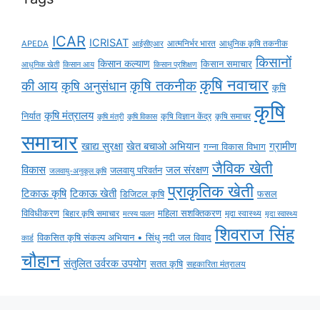
ICAR
ICRISAT
APEDA
आईसीएआर
आत्मनिर्भर भारत
आधुनिक कृषि तकनीक
किसानों
किसान कल्याण
किसान समाचार
किसान आय
आधुनिक खेती
किसान प्रशिक्षण
कृषि नवाचार
की आय
कृषि तकनीक
कृषि अनुसंधान
कृषि
कृषि
कृषि मंत्रालय
निर्यात
कृषि विज्ञान केंद्र
कृषि समाचर
कृषि मंत्री
कृषि विकास
समाचार
ग्रामीण
खाद्य सुरक्षा
खेत बचाओ अभियान
गन्ना विकास विभाग
जैविक खेती
विकास
जल संरक्षण
जलवायु परिवर्तन
जलवायु-अनुकूल कृषि
प्राकृतिक खेती
टिकाऊ कृषि
टिकाऊ खेती
डिजिटल कृषि
फसल
विविधीकरण
महिला सशक्तिकरण
मृदा स्वास्थ्य
बिहार कृषि समाचार
मृदा स्वास्थ्य
मत्स्य पालन
शिवराज सिंह
विकसित कृषि संकल्प अभियान • सिंधु नदी जल विवाद
कार्ड
चौहान
संतुलित उर्वरक उपयोग
सतत कृषि
सहकारिता मंत्रालय