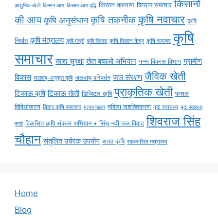
किसानों
किसान कल्याण
किसान समाचार
किसान आय
किसान आय वृद्धि
आधुनिक खेती
कृषि नवाचार
की आय
कृषि तकनीक
कृषि अनुसंधान
कृषि
कृषि
कृषि मंत्रालय
निर्यात
कृषि विज्ञान केंद्र
कृषि समाचर
कृषि मंत्री
कृषि विकास
समाचार
ग्रामीण
खाद्य सुरक्षा
खेत बचाओ अभियान
गन्ना विकास विभाग
जैविक खेती
विकास
जल संरक्षण
जलवायु परिवर्तन
जलवायु-अनुकूल कृषि
प्राकृतिक खेती
टिकाऊ कृषि
टिकाऊ खेती
डिजिटल कृषि
फसल
विविधीकरण
महिला सशक्तिकरण
बिहार कृषि समाचार
मृदा स्वास्थ्य
मृदा स्वास्थ्य
मत्स्य पालन
शिवराज सिंह
विकसित कृषि संकल्प अभियान • सिंधु नदी जल विवाद
कार्ड
चौहान
संतुलित उर्वरक उपयोग
सतत कृषि
सहकारिता मंत्रालय
Home
Blog