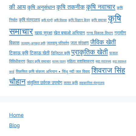
कृषि नवाचार
की आय
कृषि तकनीक
कृषि अनुसंधान
कृषि
कृषि
कृषि मंत्रालय
निर्यात
कृषि विज्ञान केंद्र
कृषि समाचर
कृषि मंत्री
कृषि विकास
समाचार
ग्रामीण
खाद्य सुरक्षा
खेत बचाओ अभियान
गन्ना विकास विभाग
जैविक खेती
विकास
जल संरक्षण
जलवायु परिवर्तन
जलवायु-अनुकूल कृषि
प्राकृतिक खेती
टिकाऊ कृषि
टिकाऊ खेती
डिजिटल कृषि
फसल
विविधीकरण
महिला सशक्तिकरण
मृदा स्वास्थ्य
बिहार कृषि समाचार
मृदा स्वास्थ्य
मत्स्य पालन
शिवराज सिंह
विकसित कृषि संकल्प अभियान • सिंधु नदी जल विवाद
कार्ड
चौहान
संतुलित उर्वरक उपयोग
सतत कृषि
सहकारिता मंत्रालय
Home
Blog