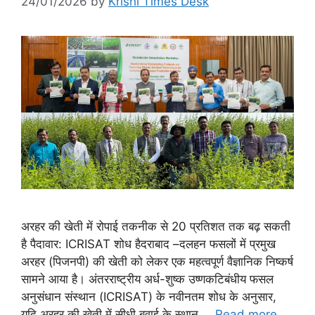
24/01/2026
by
Krishi Times Desk
अरहर की खेती में रोपाई तकनीक से 20 प्रतिशत तक बढ़ सकती
है पैदावार: ICRISAT शोध हैदराबाद –दलहन फसलों में प्रमुख
अरहर (पिजनपी) की खेती को लेकर एक महत्वपूर्ण वैज्ञानिक निष्कर्ष
सामने आया है। अंतरराष्ट्रीय अर्ध-शुष्क उष्णकटिबंधीय फसल
अनुसंधान संस्थान (ICRISAT) के नवीनतम शोध के अनुसार,
यदि अरहर की खेती में सीधी बुवाई के स्थान …
Read more