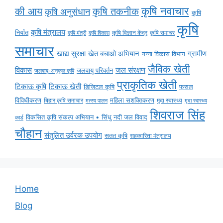
कृषि नवाचार
की आय
कृषि तकनीक
कृषि अनुसंधान
कृषि
कृषि
कृषि मंत्रालय
निर्यात
कृषि विज्ञान केंद्र
कृषि समाचर
कृषि मंत्री
कृषि विकास
समाचार
ग्रामीण
खाद्य सुरक्षा
खेत बचाओ अभियान
गन्ना विकास विभाग
जैविक खेती
विकास
जल संरक्षण
जलवायु परिवर्तन
जलवायु-अनुकूल कृषि
प्राकृतिक खेती
टिकाऊ कृषि
टिकाऊ खेती
डिजिटल कृषि
फसल
विविधीकरण
महिला सशक्तिकरण
मृदा स्वास्थ्य
बिहार कृषि समाचार
मृदा स्वास्थ्य
मत्स्य पालन
शिवराज सिंह
विकसित कृषि संकल्प अभियान • सिंधु नदी जल विवाद
कार्ड
चौहान
संतुलित उर्वरक उपयोग
सतत कृषि
सहकारिता मंत्रालय
Home
Blog