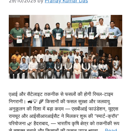
29/10/2025
by
Pranay Kumar Das
एआई और सैटेलाइट तकनीक से फसलों की होगी रियल-टाइम
निगरानी। 🚜💡 🌾 किसानों की फसल सुरक्षा और जलवायु
अनुकूलन की दिशा में बड़ा कदम — एसबीआई फाउंडेशन, यूएएस
रायचूर और आईसीआरआईसैट ने मिलकर शुरू की “स्मार्ट-क्रॉप”
परियोजना 🌿 हैदराबाद, — भारतीय कृषि क्षेत्र को तकनीकी रूप
से सशक्त बनाने और किसानों की फसल उपज क्षमता …
Read