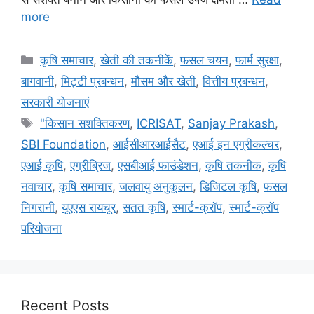
more
कृषि समाचार
,
खेती की तकनीकें
,
फसल चयन
,
फार्म सुरक्षा
,
बागवानी
,
मि‌ट्टी प्रबन्धन
,
मौसम और खेती
,
वित्तीय प्रबन्धन
,
सरकारी योजनाएं
"किसान सशक्तिकरण
,
ICRISAT
,
Sanjay Prakash
,
SBI Foundation
,
आईसीआरआईसैट
,
एआई इन एग्रीकल्चर
,
एआई कृषि
,
एग्रीब्रिज
,
एसबीआई फाउंडेशन
,
कृषि तकनीक
,
कृषि
नवाचार
,
कृषि समाचार
,
जलवायु अनुकूलन
,
डिजिटल कृषि
,
फसल
निगरानी
,
यूएएस रायचूर
,
सतत कृषि
,
स्मार्ट-क्रॉप
,
स्मार्ट-क्रॉप
परियोजना
Recent Posts