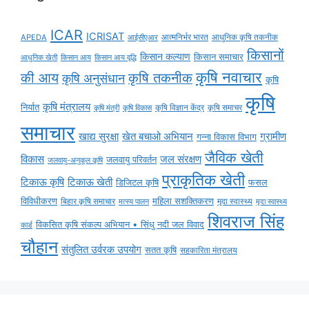
ICAR
ICRISAT
APEDA
आईसीएआर
आत्मनिर्भर भारत
आधुनिक कृषि तकनीक
किसानों
किसान कल्याण
किसान समाचार
किसान आय
किसान आय वृद्धि
आधुनिक खेती
कृषि नवाचार
की आय
कृषि तकनीक
कृषि अनुसंधान
कृषि
कृषि
कृषि मंत्रालय
निर्यात
कृषि विज्ञान केंद्र
कृषि समाचर
कृषि मंत्री
कृषि विकास
समाचार
ग्रामीण
खाद्य सुरक्षा
खेत बचाओ अभियान
गन्ना विकास विभाग
जैविक खेती
विकास
जल संरक्षण
जलवायु परिवर्तन
जलवायु-अनुकूल कृषि
प्राकृतिक खेती
टिकाऊ कृषि
टिकाऊ खेती
डिजिटल कृषि
फसल
विविधीकरण
महिला सशक्तिकरण
मृदा स्वास्थ्य
बिहार कृषि समाचार
मृदा स्वास्थ्य
मत्स्य पालन
शिवराज सिंह
विकसित कृषि संकल्प अभियान • सिंधु नदी जल विवाद
कार्ड
चौहान
संतुलित उर्वरक उपयोग
सतत कृषि
सहकारिता मंत्रालय