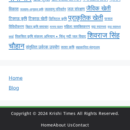
जैविक खेती
विकास
जल संरक्षण
जलवायु परिवर्तन
जलवायु-अनुकूल कृषि
प्राकृतिक खेती
टिकाऊ कृषि
टिकाऊ खेती
डिजिटल कृषि
फसल
विविधीकरण
महिला सशक्तिकरण
बिहार कृषि समाचार
मृदा स्वास्थ्य
मृदा स्वास्थ्य
मत्स्य पालन
शिवराज सिंह
विकसित कृषि संकल्प अभियान • सिंधु नदी जल विवाद
कार्ड
चौहान
संतुलित उर्वरक उपयोग
सतत कृषि
सहकारिता मंत्रालय
Home
Blog
Copyright © 2024 Krishi Times All Rights Reserved.
Home
About Us
Contact