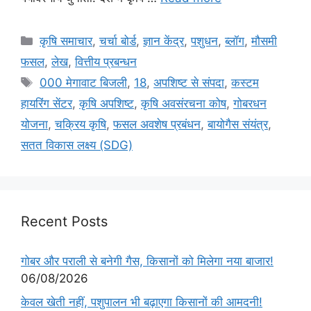
कृषि समाचार
,
चर्चा बोर्ड
,
ज्ञान केंद्र
,
पशुधन
,
ब्लॉग
,
मौसमी
फसल
,
लेख
,
वित्तीय प्रबन्धन
000 मेगावाट बिजली
,
18
,
अपशिष्ट से संपदा
,
कस्टम
हायरिंग सेंटर
,
कृषि अपशिष्ट
,
कृषि अवसंरचना कोष
,
गोबरधन
योजना
,
चक्रिय कृषि
,
फसल अवशेष प्रबंधन
,
बायोगैस संयंत्र
,
सतत विकास लक्ष्य (SDG)
Recent Posts
गोबर और पराली से बनेगी गैस, किसानों को मिलेगा नया बाजार!
06/08/2026
केवल खेती नहीं, पशुपालन भी बढ़ाएगा किसानों की आमदनी!