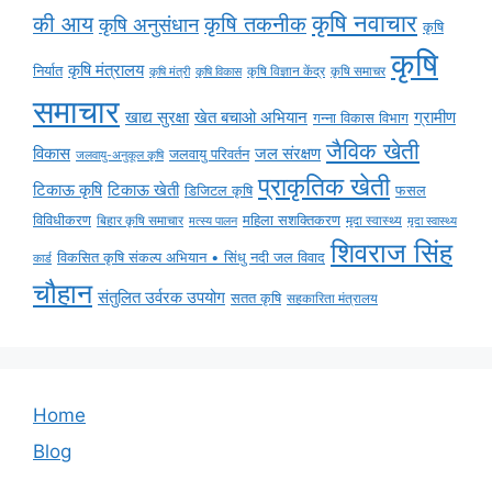
कृषि नवाचार
की आय
कृषि तकनीक
कृषि अनुसंधान
कृषि
कृषि
कृषि मंत्रालय
निर्यात
कृषि विज्ञान केंद्र
कृषि समाचर
कृषि मंत्री
कृषि विकास
समाचार
ग्रामीण
खाद्य सुरक्षा
खेत बचाओ अभियान
गन्ना विकास विभाग
जैविक खेती
विकास
जल संरक्षण
जलवायु परिवर्तन
जलवायु-अनुकूल कृषि
प्राकृतिक खेती
टिकाऊ कृषि
टिकाऊ खेती
डिजिटल कृषि
फसल
विविधीकरण
महिला सशक्तिकरण
मृदा स्वास्थ्य
बिहार कृषि समाचार
मृदा स्वास्थ्य
मत्स्य पालन
शिवराज सिंह
विकसित कृषि संकल्प अभियान • सिंधु नदी जल विवाद
कार्ड
चौहान
संतुलित उर्वरक उपयोग
सतत कृषि
सहकारिता मंत्रालय
Home
Blog