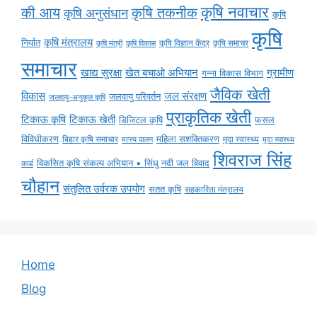
कृषि नवाचार
की आय
कृषि तकनीक
कृषि अनुसंधान
कृषि
कृषि
कृषि मंत्रालय
निर्यात
कृषि विज्ञान केंद्र
कृषि समाचर
कृषि मंत्री
कृषि विकास
समाचार
ग्रामीण
खाद्य सुरक्षा
खेत बचाओ अभियान
गन्ना विकास विभाग
जैविक खेती
विकास
जल संरक्षण
जलवायु परिवर्तन
जलवायु-अनुकूल कृषि
प्राकृतिक खेती
टिकाऊ कृषि
टिकाऊ खेती
डिजिटल कृषि
फसल
विविधीकरण
महिला सशक्तिकरण
मृदा स्वास्थ्य
बिहार कृषि समाचार
मृदा स्वास्थ्य
मत्स्य पालन
शिवराज सिंह
विकसित कृषि संकल्प अभियान • सिंधु नदी जल विवाद
कार्ड
चौहान
संतुलित उर्वरक उपयोग
सतत कृषि
सहकारिता मंत्रालय
Home
Blog