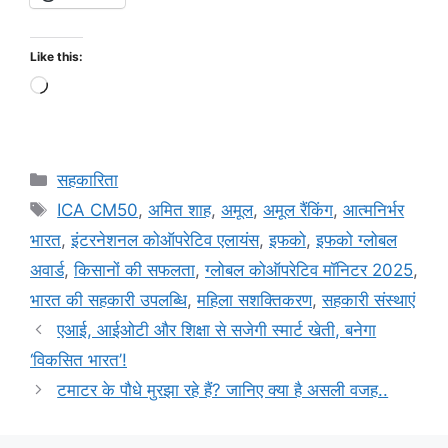
Like this:
सहकारिता
ICA CM50
,
अमित शाह
,
अमूल
,
अमूल रैंकिंग
,
आत्मनिर्भर
भारत
,
इंटरनेशनल कोऑपरेटिव एलायंस
,
इफको
,
इफको ग्लोबल
अवार्ड
,
किसानों की सफलता
,
ग्लोबल कोऑपरेटिव मॉनिटर 2025
,
भारत की सहकारी उपलब्धि
,
महिला सशक्तिकरण
,
सहकारी संस्थाएं
एआई, आईओटी और शिक्षा से सजेगी स्मार्ट खेती, बनेगा
‘विकसित भारत’!
टमाटर के पौधे मुरझा रहे हैं? जानिए क्या है असली वजह..