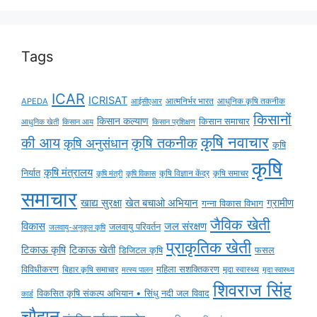
Tags
ICAR
ICRISAT
APEDA
आईसीएआर
आत्मनिर्भर भारत
आधुनिक कृषि तकनीक
किसानों
किसान कल्याण
किसान समाचार
किसान आय
आधुनिक खेती
किसान प्रशिक्षण
कृषि नवाचार
की आय
कृषि तकनीक
कृषि अनुसंधान
कृषि
कृषि
कृषि मंत्रालय
निर्यात
कृषि विज्ञान केंद्र
कृषि समाचर
कृषि मंत्री
कृषि विकास
समाचार
ग्रामीण
खाद्य सुरक्षा
खेत बचाओ अभियान
गन्ना विकास विभाग
जैविक खेती
विकास
जल संरक्षण
जलवायु परिवर्तन
जलवायु-अनुकूल कृषि
प्राकृतिक खेती
टिकाऊ कृषि
टिकाऊ खेती
डिजिटल कृषि
फसल
विविधीकरण
महिला सशक्तिकरण
मृदा स्वास्थ्य
बिहार कृषि समाचार
मृदा स्वास्थ्य
मत्स्य पालन
शिवराज सिंह
विकसित कृषि संकल्प अभियान • सिंधु नदी जल विवाद
कार्ड
चौहान