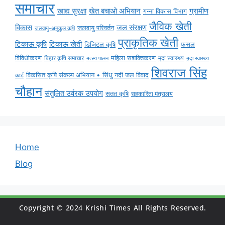
समाचार
ग्रामीण
खाद्य सुरक्षा
खेत बचाओ अभियान
गन्ना विकास विभाग
जैविक खेती
विकास
जल संरक्षण
जलवायु परिवर्तन
जलवायु-अनुकूल कृषि
प्राकृतिक खेती
टिकाऊ कृषि
टिकाऊ खेती
डिजिटल कृषि
फसल
विविधीकरण
महिला सशक्तिकरण
मृदा स्वास्थ्य
बिहार कृषि समाचार
मृदा स्वास्थ्य
मत्स्य पालन
शिवराज सिंह
विकसित कृषि संकल्प अभियान • सिंधु नदी जल विवाद
कार्ड
चौहान
संतुलित उर्वरक उपयोग
सतत कृषि
सहकारिता मंत्रालय
Home
Blog
Copyright © 2024 Krishi Times All Rights Reserved.