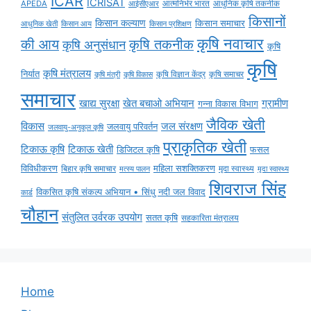
ICAR
ICRISAT
APEDA
आईसीएआर
आत्मनिर्भर भारत
आधुनिक कृषि तकनीक
किसानों
किसान कल्याण
किसान समाचार
किसान आय
आधुनिक खेती
किसान प्रशिक्षण
कृषि नवाचार
की आय
कृषि तकनीक
कृषि अनुसंधान
कृषि
कृषि
कृषि मंत्रालय
निर्यात
कृषि विज्ञान केंद्र
कृषि समाचर
कृषि मंत्री
कृषि विकास
समाचार
ग्रामीण
खाद्य सुरक्षा
खेत बचाओ अभियान
गन्ना विकास विभाग
जैविक खेती
विकास
जल संरक्षण
जलवायु परिवर्तन
जलवायु-अनुकूल कृषि
प्राकृतिक खेती
टिकाऊ कृषि
टिकाऊ खेती
डिजिटल कृषि
फसल
विविधीकरण
महिला सशक्तिकरण
मृदा स्वास्थ्य
बिहार कृषि समाचार
मृदा स्वास्थ्य
मत्स्य पालन
शिवराज सिंह
विकसित कृषि संकल्प अभियान • सिंधु नदी जल विवाद
कार्ड
चौहान
संतुलित उर्वरक उपयोग
सतत कृषि
सहकारिता मंत्रालय
Home