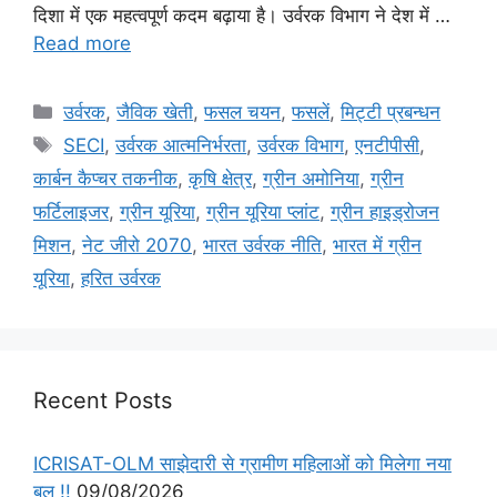
दिशा में एक महत्वपूर्ण कदम बढ़ाया है। उर्वरक विभाग ने देश में …
Read more
उर्वरक
,
जैविक खेती
,
फसल चयन
,
फसलें
,
मि‌ट्टी प्रबन्धन
SECI
,
उर्वरक आत्मनिर्भरता
,
उर्वरक विभाग
,
एनटीपीसी
,
कार्बन कैप्चर तकनीक
,
कृषि क्षेत्र
,
ग्रीन अमोनिया
,
ग्रीन
फर्टिलाइजर
,
ग्रीन यूरिया
,
ग्रीन यूरिया प्लांट
,
ग्रीन हाइड्रोजन
मिशन
,
नेट जीरो 2070
,
भारत उर्वरक नीति
,
भारत में ग्रीन
यूरिया
,
हरित उर्वरक
Recent Posts
ICRISAT-OLM साझेदारी से ग्रामीण महिलाओं को मिलेगा नया
बल !!
09/08/2026