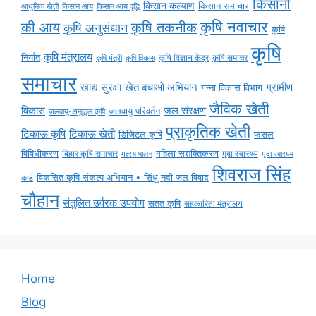
किसानों
किसान कल्याण
किसान समाचार
किसान आय
किसान आय वृद्धि
आधुनिक खेती
कृषि नवाचार
की आय
कृषि तकनीक
कृषि अनुसंधान
कृषि
कृषि
कृषि मंत्रालय
निर्यात
कृषि विज्ञान केंद्र
कृषि समाचर
कृषि मंत्री
कृषि विकास
समाचार
ग्रामीण
खाद्य सुरक्षा
खेत बचाओ अभियान
गन्ना विकास विभाग
जैविक खेती
विकास
जल संरक्षण
जलवायु परिवर्तन
जलवायु-अनुकूल कृषि
प्राकृतिक खेती
टिकाऊ कृषि
टिकाऊ खेती
डिजिटल कृषि
फसल
विविधीकरण
महिला सशक्तिकरण
बिहार कृषि समाचार
मृदा स्वास्थ्य
मृदा स्वास्थ्य
मत्स्य पालन
शिवराज सिंह
विकसित कृषि संकल्प अभियान • सिंधु नदी जल विवाद
कार्ड
चौहान
संतुलित उर्वरक उपयोग
सतत कृषि
सहकारिता मंत्रालय
Home
Blog