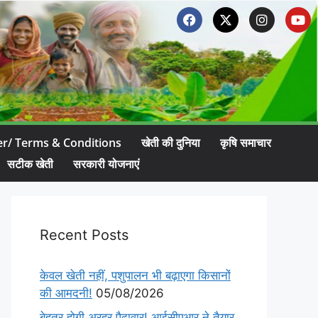
er/ Terms & Conditions
खेती की दुनिया
कृषि समाचार
सटीक खेती
सरकारी योजनाएं
Recent Posts
केवल खेती नहीं, पशुपालन भी बढ़ाएगा किसानों
की आमदनी!
05/08/2026
बेहतर होगी अरहर पैदावार! आईसीएआर ने तैयार