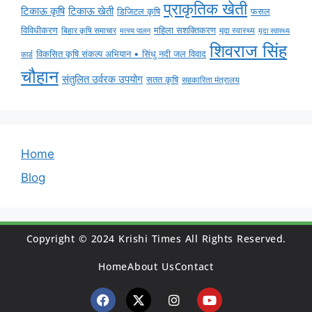
प्राकृतिक खेती
टिकाऊ कृषि
टिकाऊ खेती
डिजिटल कृषि
फसल
विविधीकरण
महिला सशक्तिकरण
मृदा स्वास्थ्य
बिहार कृषि समाचार
मृदा स्वास्थ्य
मत्स्य पालन
शिवराज सिंह
विकसित कृषि संकल्प अभियान • सिंधु नदी जल विवाद
कार्ड
चौहान
संतुलित उर्वरक उपयोग
सतत कृषि
सहकारिता मंत्रालय
Home
Blog
Copyright © 2024 Krishi Times All Rights Reserved.
Home
About Us
Contact