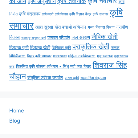
कृषि नवाचार
की आय
कृषि तकनीक
कृषि अनुसंधान
कृषि
कृषि
कृषि मंत्रालय
निर्यात
कृषि विज्ञान केंद्र
कृषि समाचर
कृषि मंत्री
कृषि विकास
समाचार
ग्रामीण
खाद्य सुरक्षा
खेत बचाओ अभियान
गन्ना विकास विभाग
जैविक खेती
विकास
जल संरक्षण
जलवायु परिवर्तन
जलवायु-अनुकूल कृषि
प्राकृतिक खेती
टिकाऊ कृषि
टिकाऊ खेती
डिजिटल कृषि
फसल
विविधीकरण
महिला सशक्तिकरण
मृदा स्वास्थ्य
बिहार कृषि समाचार
मृदा स्वास्थ्य
मत्स्य पालन
शिवराज सिंह
विकसित कृषि संकल्प अभियान • सिंधु नदी जल विवाद
कार्ड
चौहान
संतुलित उर्वरक उपयोग
सतत कृषि
सहकारिता मंत्रालय
Home
Blog