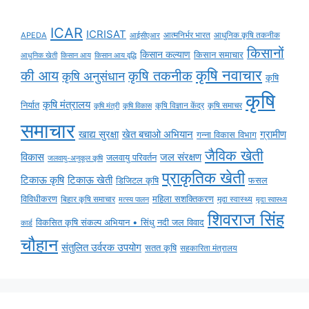
ICAR
ICRISAT
APEDA
आईसीएआर
आत्मनिर्भर भारत
आधुनिक कृषि तकनीक
किसानों
किसान कल्याण
किसान समाचार
किसान आय
किसान आय वृद्धि
आधुनिक खेती
कृषि नवाचार
की आय
कृषि तकनीक
कृषि अनुसंधान
कृषि
कृषि
कृषि मंत्रालय
निर्यात
कृषि विज्ञान केंद्र
कृषि समाचर
कृषि मंत्री
कृषि विकास
समाचार
ग्रामीण
खाद्य सुरक्षा
खेत बचाओ अभियान
गन्ना विकास विभाग
जैविक खेती
विकास
जल संरक्षण
जलवायु परिवर्तन
जलवायु-अनुकूल कृषि
प्राकृतिक खेती
टिकाऊ कृषि
टिकाऊ खेती
डिजिटल कृषि
फसल
विविधीकरण
महिला सशक्तिकरण
बिहार कृषि समाचार
मृदा स्वास्थ्य
मृदा स्वास्थ्य
मत्स्य पालन
शिवराज सिंह
विकसित कृषि संकल्प अभियान • सिंधु नदी जल विवाद
कार्ड
चौहान
संतुलित उर्वरक उपयोग
सतत कृषि
सहकारिता मंत्रालय