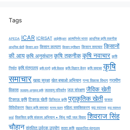
Tags
ICAR
ICRISAT
APEDA
आईसीएआर
आत्मनिर्भर भारत
आधुनिक कृषि तकनीक
किसानों
किसान कल्याण
किसान समाचार
किसान आय
आधुनिक खेती
किसान प्रशिक्षण
कृषि नवाचार
की आय
कृषि तकनीक
कृषि अनुसंधान
कृषि
कृषि
कृषि मंत्रालय
निर्यात
कृषि विज्ञान केंद्र
कृषि समाचर
कृषि मंत्री
कृषि विकास
समाचार
ग्रामीण
खाद्य सुरक्षा
खेत बचाओ अभियान
गन्ना विकास विभाग
जैविक खेती
विकास
जल संरक्षण
जलवायु परिवर्तन
जलवायु-अनुकूल कृषि
प्राकृतिक खेती
टिकाऊ कृषि
टिकाऊ खेती
डिजिटल कृषि
फसल
विविधीकरण
महिला सशक्तिकरण
मृदा स्वास्थ्य
बिहार कृषि समाचार
मृदा स्वास्थ्य
मत्स्य पालन
शिवराज सिंह
विकसित कृषि संकल्प अभियान • सिंधु नदी जल विवाद
कार्ड
चौहान
संतुलित उर्वरक उपयोग
सतत कृषि
सहकारिता मंत्रालय