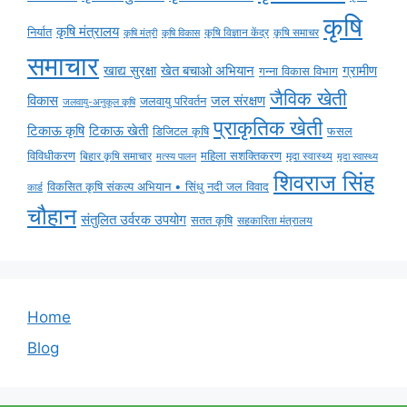
कृषि
कृषि मंत्रालय
निर्यात
कृषि विज्ञान केंद्र
कृषि समाचर
कृषि मंत्री
कृषि विकास
समाचार
ग्रामीण
खाद्य सुरक्षा
खेत बचाओ अभियान
गन्ना विकास विभाग
जैविक खेती
विकास
जल संरक्षण
जलवायु परिवर्तन
जलवायु-अनुकूल कृषि
प्राकृतिक खेती
टिकाऊ कृषि
टिकाऊ खेती
डिजिटल कृषि
फसल
विविधीकरण
महिला सशक्तिकरण
मृदा स्वास्थ्य
बिहार कृषि समाचार
मृदा स्वास्थ्य
मत्स्य पालन
शिवराज सिंह
विकसित कृषि संकल्प अभियान • सिंधु नदी जल विवाद
कार्ड
चौहान
संतुलित उर्वरक उपयोग
सतत कृषि
सहकारिता मंत्रालय
Home
Blog