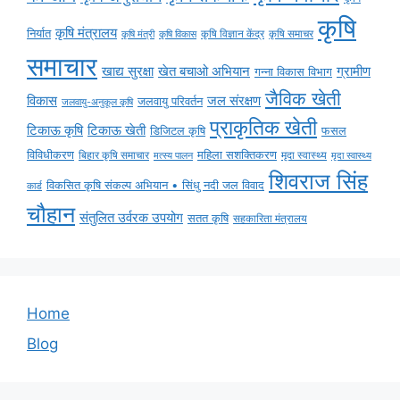
कृषि
कृषि मंत्रालय
निर्यात
कृषि विज्ञान केंद्र
कृषि समाचर
कृषि मंत्री
कृषि विकास
समाचार
ग्रामीण
खाद्य सुरक्षा
खेत बचाओ अभियान
गन्ना विकास विभाग
जैविक खेती
विकास
जल संरक्षण
जलवायु परिवर्तन
जलवायु-अनुकूल कृषि
प्राकृतिक खेती
टिकाऊ कृषि
टिकाऊ खेती
डिजिटल कृषि
फसल
विविधीकरण
महिला सशक्तिकरण
बिहार कृषि समाचार
मृदा स्वास्थ्य
मृदा स्वास्थ्य
मत्स्य पालन
शिवराज सिंह
विकसित कृषि संकल्प अभियान • सिंधु नदी जल विवाद
कार्ड
चौहान
संतुलित उर्वरक उपयोग
सतत कृषि
सहकारिता मंत्रालय
Home
Blog