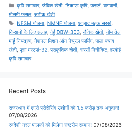
कृषि समाचार
,
जैविक खेती
,
टिकाऊ कृषि
,
फसलें
,
बागवानी
,
मौसमी फसल
,
सटीक खेती
NFSM योजना
,
NMNF योजना
,
आज़ाद महक सरसों
,
किसानों के लिए सलाह
,
गेहूँ DBW-303
,
जैविक खेती
,
नीम तेल
माहूँ नियंत्रण
,
नेशनल मिशन ऑन नेचुरल फार्मिंग
,
पाला बचाव
खेती
,
पूसा मस्टर्ड-32
,
प्राकृतिक खेती
,
सरसों मिनीकिट
,
हरदोई
कृषि समाचार
Recent Posts
राजस्थान में एग्रो प्रोसेसिंग उद्योगों को 1.5 करोड़ तक अनुदान!
07/08/2026
स्वदेशी नस्ल पालकों को मिलेगा राष्ट्रीय सम्मान!
07/08/2026