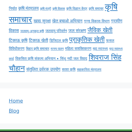
कृषि
कृषि मंत्रालय
निर्यात
कृषि विज्ञान केंद्र
कृषि समाचर
कृषि मंत्री
कृषि विकास
समाचार
ग्रामीण
खाद्य सुरक्षा
खेत बचाओ अभियान
गन्ना विकास विभाग
जैविक खेती
विकास
जल संरक्षण
जलवायु परिवर्तन
जलवायु-अनुकूल कृषि
प्राकृतिक खेती
टिकाऊ कृषि
टिकाऊ खेती
डिजिटल कृषि
फसल
विविधीकरण
महिला सशक्तिकरण
मृदा स्वास्थ्य
बिहार कृषि समाचार
मृदा स्वास्थ्य
मत्स्य पालन
शिवराज सिंह
विकसित कृषि संकल्प अभियान • सिंधु नदी जल विवाद
कार्ड
चौहान
संतुलित उर्वरक उपयोग
सतत कृषि
सहकारिता मंत्रालय
Home
Blog