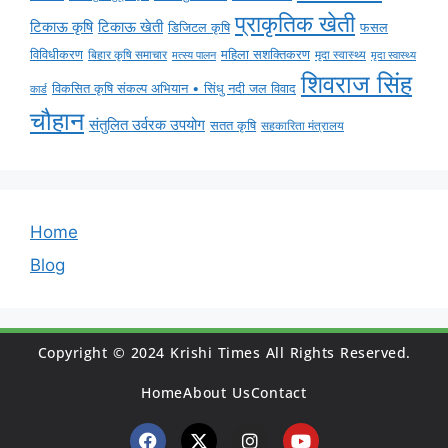
प्राकृतिक खेती
टिकाऊ कृषि
टिकाऊ खेती
डिजिटल कृषि
फसल
विविधीकरण
महिला सशक्तिकरण
बिहार कृषि समाचार
मृदा स्वास्थ्य
मृदा स्वास्थ्य
मत्स्य पालन
शिवराज सिंह
विकसित कृषि संकल्प अभियान • सिंधु नदी जल विवाद
कार्ड
चौहान
संतुलित उर्वरक उपयोग
सतत कृषि
सहकारिता मंत्रालय
Home
Blog
Copyright © 2024 Krishi Times All Rights Reserved.
Home
About Us
Contact