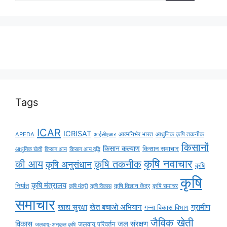
Tags
ICAR
ICRISAT
APEDA
आईसीएआर
आत्मनिर्भर भारत
आधुनिक कृषि तकनीक
किसानों
किसान कल्याण
किसान समाचार
किसान आय
किसान आय वृद्धि
आधुनिक खेती
कृषि नवाचार
की आय
कृषि तकनीक
कृषि अनुसंधान
कृषि
कृषि
कृषि मंत्रालय
निर्यात
कृषि विज्ञान केंद्र
कृषि समाचर
कृषि मंत्री
कृषि विकास
समाचार
ग्रामीण
खाद्य सुरक्षा
खेत बचाओ अभियान
गन्ना विकास विभाग
जैविक खेती
विकास
जल संरक्षण
जलवायु परिवर्तन
जलवायु-अनुकूल कृषि