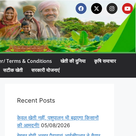
er/ Terms & Conditions
खेती की दुनिया
कृषि समाचार
सटीक खेती
सरकारी योजनाएं
Recent Posts
केवल खेती नहीं, पशुपालन भी बढ़ाएगा किसानों
की आमदनी!
05/08/2026
बेहतर होगी अरहर पैदावार! आईसीएआर ने तैयार