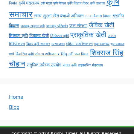
कृषि
कृषि मंत्रालय
निर्यात
कृषि विज्ञान केंद्र
कृषि समाचर
कृषि मंत्री
कृषि विकास
समाचार
ग्रामीण
खाद्य सुरक्षा
खेत बचाओ अभियान
गन्ना विकास विभाग
जैविक खेती
विकास
जल संरक्षण
जलवायु परिवर्तन
जलवायु-अनुकूल कृषि
प्राकृतिक खेती
टिकाऊ कृषि
टिकाऊ खेती
डिजिटल कृषि
फसल
विविधीकरण
महिला सशक्तिकरण
बिहार कृषि समाचार
मृदा स्वास्थ्य
मृदा स्वास्थ्य
मत्स्य पालन
शिवराज सिंह
विकसित कृषि संकल्प अभियान • सिंधु नदी जल विवाद
कार्ड
चौहान
संतुलित उर्वरक उपयोग
सतत कृषि
सहकारिता मंत्रालय
Home
Blog
Copyright © 2024 Krishi Times All Rights Reserved.