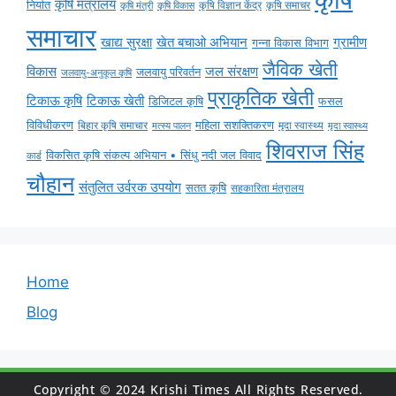
कृषि मंत्रालय
निर्यात
कृषि विज्ञान केंद्र
कृषि समाचर
कृषि मंत्री
कृषि विकास
समाचार
ग्रामीण
खाद्य सुरक्षा
खेत बचाओ अभियान
गन्ना विकास विभाग
जैविक खेती
विकास
जल संरक्षण
जलवायु परिवर्तन
जलवायु-अनुकूल कृषि
प्राकृतिक खेती
टिकाऊ कृषि
टिकाऊ खेती
डिजिटल कृषि
फसल
विविधीकरण
महिला सशक्तिकरण
बिहार कृषि समाचार
मृदा स्वास्थ्य
मृदा स्वास्थ्य
मत्स्य पालन
शिवराज सिंह
विकसित कृषि संकल्प अभियान • सिंधु नदी जल विवाद
कार्ड
चौहान
संतुलित उर्वरक उपयोग
सतत कृषि
सहकारिता मंत्रालय
Home
Blog
Copyright © 2024 Krishi Times All Rights Reserved.