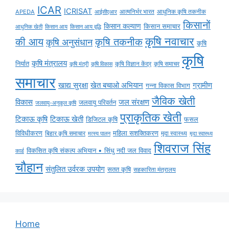
ICAR
ICRISAT
APEDA
आईसीएआर
आत्मनिर्भर भारत
आधुनिक कृषि तकनीक
किसानों
किसान कल्याण
किसान समाचार
किसान आय
किसान आय वृद्धि
आधुनिक खेती
कृषि नवाचार
की आय
कृषि तकनीक
कृषि अनुसंधान
कृषि
कृषि
कृषि मंत्रालय
निर्यात
कृषि विज्ञान केंद्र
कृषि समाचर
कृषि मंत्री
कृषि विकास
समाचार
ग्रामीण
खाद्य सुरक्षा
खेत बचाओ अभियान
गन्ना विकास विभाग
जैविक खेती
विकास
जल संरक्षण
जलवायु परिवर्तन
जलवायु-अनुकूल कृषि
प्राकृतिक खेती
टिकाऊ कृषि
टिकाऊ खेती
डिजिटल कृषि
फसल
विविधीकरण
महिला सशक्तिकरण
मृदा स्वास्थ्य
बिहार कृषि समाचार
मृदा स्वास्थ्य
मत्स्य पालन
शिवराज सिंह
विकसित कृषि संकल्प अभियान • सिंधु नदी जल विवाद
कार्ड
चौहान
संतुलित उर्वरक उपयोग
सतत कृषि
सहकारिता मंत्रालय
Home