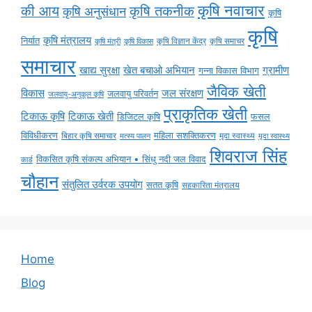
कृषि नवाचार
की आय
कृषि तकनीक
कृषि अनुसंधान
कृषि
कृषि
कृषि मंत्रालय
निर्यात
कृषि विज्ञान केंद्र
कृषि समाचर
कृषि मंत्री
कृषि विकास
समाचार
ग्रामीण
खाद्य सुरक्षा
खेत बचाओ अभियान
गन्ना विकास विभाग
जैविक खेती
विकास
जल संरक्षण
जलवायु परिवर्तन
जलवायु-अनुकूल कृषि
प्राकृतिक खेती
टिकाऊ कृषि
टिकाऊ खेती
डिजिटल कृषि
फसल
विविधीकरण
महिला सशक्तिकरण
बिहार कृषि समाचार
मृदा स्वास्थ्य
मृदा स्वास्थ्य
मत्स्य पालन
शिवराज सिंह
विकसित कृषि संकल्प अभियान • सिंधु नदी जल विवाद
कार्ड
चौहान
संतुलित उर्वरक उपयोग
सतत कृषि
सहकारिता मंत्रालय
Home
Blog