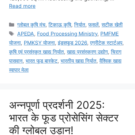
Read more
ग्लोबल कृषि मंच
,
टिकाऊ कृषि
,
निर्यात
,
फसलें
,
सटीक खेती
APEDA
,
Food Processing Ministry
,
PMFME
योजना
,
PMKSY योजना
,
इंडसफूड 2026
,
एग्रीटेक स्टार्टअप
,
कृषि एवं प्रसंस्कृत खाद्य निर्यात
,
खाद्य प्रसंस्करण उद्योग
,
चिराग
पासवान
,
भारत फूड बास्केट
,
भारतीय खाद्य निर्यात
,
वैश्विक खाद्य
व्यापार मेला
अन्नपूर्णा प्रदर्शनी 2025:
भारत के फूड प्रोसेसिंग सेक्टर
की ग्लोबल उड़ान!