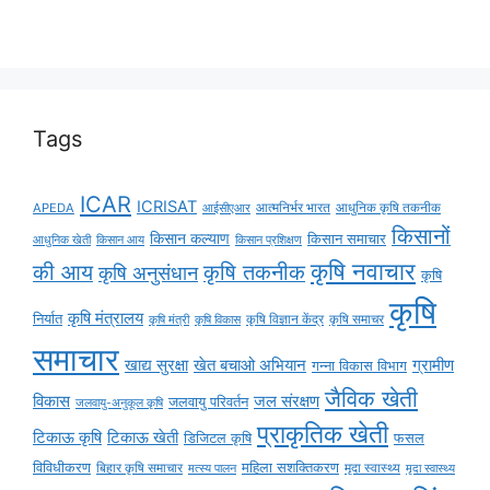
Tags
ICAR
ICRISAT
APEDA
आईसीएआर
आत्मनिर्भर भारत
आधुनिक कृषि तकनीक
किसानों
किसान कल्याण
किसान समाचार
किसान आय
आधुनिक खेती
किसान प्रशिक्षण
कृषि नवाचार
की आय
कृषि तकनीक
कृषि अनुसंधान
कृषि
कृषि
कृषि मंत्रालय
निर्यात
कृषि विज्ञान केंद्र
कृषि समाचर
कृषि मंत्री
कृषि विकास
समाचार
ग्रामीण
खाद्य सुरक्षा
खेत बचाओ अभियान
गन्ना विकास विभाग
जैविक खेती
विकास
जल संरक्षण
जलवायु परिवर्तन
जलवायु-अनुकूल कृषि
प्राकृतिक खेती
टिकाऊ कृषि
टिकाऊ खेती
डिजिटल कृषि
फसल
विविधीकरण
महिला सशक्तिकरण
मृदा स्वास्थ्य
बिहार कृषि समाचार
मृदा स्वास्थ्य
मत्स्य पालन