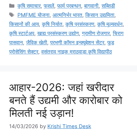
कृषि समाचार
,
फसलें
,
फार्म प्रबन्धन
,
बागवानी
,
सब्सिडी
PMFME योजना
,
आत्मनिर्भर भारत
,
किसान उद्यमिता
,
किसानों की आय
,
कृषि निर्यात
,
कृषि प्रसंस्करण
,
कृषि मूल्यवर्धन
,
कृषि स्टार्टअप
,
खाद्य प्रसंस्करण उद्योग
,
ग्रामीण रोजगार
,
चिराग
पासवान
,
जैविक खेती
,
परभणी कॉमन इन्क्यूबेशन सेंटर
,
फूड
प्रोसेसिंग सेक्टर
,
वसंतराव नाइक मराठवाड़ा कृषि विद्यापीठ
आहार-2026: जहां खरीदार
बनते हैं उद्यमी और कारोबार को
मिलती नई उड़ान!
14/03/2026
by
Krishi Times Desk