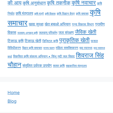
कृषि नवाचार
की आय
कृषि तकनीक
कृषि अनुसंधान
कृषि
कृषि
कृषि मंत्रालय
निर्यात
कृषि विज्ञान केंद्र
कृषि समाचर
कृषि मंत्री
कृषि विकास
समाचार
ग्रामीण
खाद्य सुरक्षा
खेत बचाओ अभियान
गन्ना विकास विभाग
जैविक खेती
विकास
जल संरक्षण
जलवायु परिवर्तन
जलवायु-अनुकूल कृषि
प्राकृतिक खेती
टिकाऊ कृषि
टिकाऊ खेती
डिजिटल कृषि
फसल
विविधीकरण
महिला सशक्तिकरण
बिहार कृषि समाचार
मृदा स्वास्थ्य
मृदा स्वास्थ्य
मत्स्य पालन
शिवराज सिंह
विकसित कृषि संकल्प अभियान • सिंधु नदी जल विवाद
कार्ड
चौहान
संतुलित उर्वरक उपयोग
सतत कृषि
सहकारिता मंत्रालय
Home
Blog