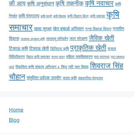
कृषि नवाचार
की आय
कृषि तकनीक
कृषि अनुसंधान
कृषि
कृषि
कृषि मंत्रालय
निर्यात
कृषि विज्ञान केंद्र
कृषि समाचर
कृषि मंत्री
कृषि विकास
समाचार
ग्रामीण
खाद्य सुरक्षा
खेत बचाओ अभियान
गन्ना विकास विभाग
जैविक खेती
विकास
जल संरक्षण
जलवायु परिवर्तन
जलवायु-अनुकूल कृषि
प्राकृतिक खेती
टिकाऊ कृषि
टिकाऊ खेती
डिजिटल कृषि
फसल
विविधीकरण
महिला सशक्तिकरण
बिहार कृषि समाचार
मृदा स्वास्थ्य
मृदा स्वास्थ्य
मत्स्य पालन
शिवराज सिंह
विकसित कृषि संकल्प अभियान • सिंधु नदी जल विवाद
कार्ड
चौहान
संतुलित उर्वरक उपयोग
सतत कृषि
सहकारिता मंत्रालय
Home
Blog