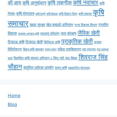
कृषि नवाचार
की आय
कृषि तकनीक
कृषि अनुसंधान
कृषि
कृषि
कृषि मंत्रालय
निर्यात
कृषि विज्ञान केंद्र
कृषि समाचर
कृषि मंत्री
कृषि विकास
समाचार
ग्रामीण
खाद्य सुरक्षा
खेत बचाओ अभियान
गन्ना विकास विभाग
जैविक खेती
विकास
जल संरक्षण
जलवायु परिवर्तन
जलवायु-अनुकूल कृषि
प्राकृतिक खेती
टिकाऊ कृषि
टिकाऊ खेती
डिजिटल कृषि
फसल
विविधीकरण
महिला सशक्तिकरण
मृदा स्वास्थ्य
बिहार कृषि समाचार
मृदा स्वास्थ्य
मत्स्य पालन
शिवराज सिंह
विकसित कृषि संकल्प अभियान • सिंधु नदी जल विवाद
कार्ड
चौहान
संतुलित उर्वरक उपयोग
सतत कृषि
सहकारिता मंत्रालय
Home
Blog