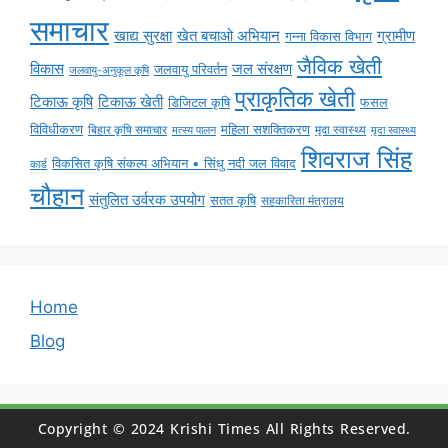
समाचार
ग्रामीण
खाद्य सुरक्षा
खेत बचाओ अभियान
गन्ना विकास विभाग
जैविक खेती
विकास
जल संरक्षण
जलवायु परिवर्तन
जलवायु-अनुकूल कृषि
प्राकृतिक खेती
टिकाऊ कृषि
टिकाऊ खेती
डिजिटल कृषि
फसल
विविधीकरण
महिला सशक्तिकरण
मृदा स्वास्थ्य
बिहार कृषि समाचार
मृदा स्वास्थ्य
मत्स्य पालन
शिवराज सिंह
विकसित कृषि संकल्प अभियान • सिंधु नदी जल विवाद
कार्ड
चौहान
संतुलित उर्वरक उपयोग
सतत कृषि
सहकारिता मंत्रालय
Home
Blog
Copyright © 2024 Krishi Times All Rights Reserved.